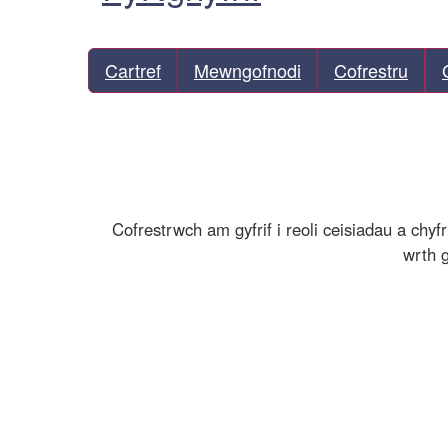
Cartref
Mewngofnodi
Cofrestru
Cofrestrwch am gyfrif i reoli ceisiadau a chy
wrth g