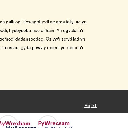
ch galluogi i fewngofnodi ac aros felly, ac yn
ddi, hysbysebu nac olrhain. Yn ogystal â'r
i gefnogi dadansoddeg. Os yw'r sefydliad yn
 a'r costau, gyda phwy y maent yn rhannu'r
English