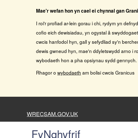
Mae'r wefan hon yn cael ei chynnal gan Gran
I roi'r profiad ar-lein gorau i chi, rydym yn def
cofio eich dewisiadau, yn ogystal â swyddogaet
cwcis hanfodol hyn, gall y sefydliad sy'n berch
dewis gwneud hyn, mae'n ddyletswydd arno i roi
wybodaeth hon a pha opsiynau sydd gennych.
Rhagor o
wybodaeth
am bolisi cwcis Granicus
WRECSAM.GOV.UK
FyNghyfrif