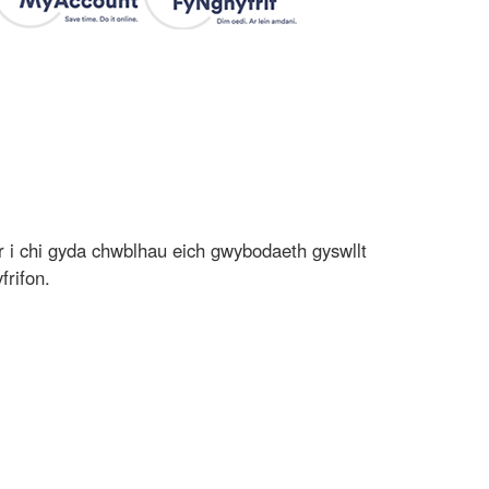
er i chi gyda chwblhau eich gwybodaeth gyswllt
frifon.