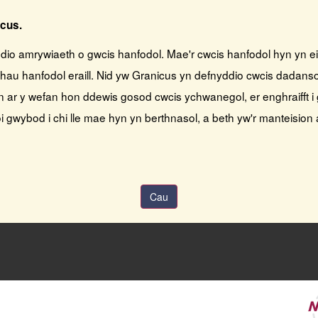
icus.
nyddio amrywiaeth o gwcis hanfodol. Mae'r cwcis hanfodol hyn yn ei
hau hanfodol eraill. Nid yw Granicus yn defnyddio cwcis dadanso
en ar y wefan hon ddewis gosod cwcis ychwanegol, er enghraifft 
 gwybod i chi lle mae hyn yn berthnasol, a beth yw'r manteision
Cau