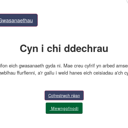
Gwasanaethau
Cyn i chi ddechrau
frifon eich gwasanaeth gyda ni. Mae creu cyfrif yn arbed ams
wblhau ffurflenni, a'r gallu i weld hanes eich ceisiadau a'ch cy
Cofrestrwch rŵan
Mewngofnodi