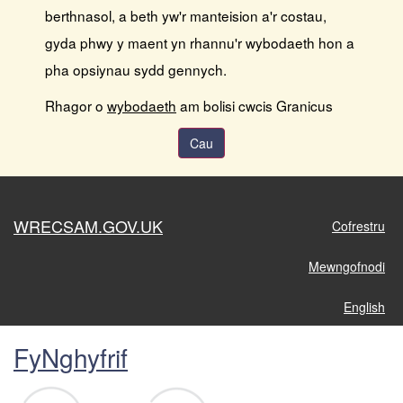
berthnasol, a beth yw'r manteision a'r costau,
gyda phwy y maent yn rhannu'r wybodaeth hon a
pha opsiynau sydd gennych.
Rhagor o
wybodaeth
am bolisi cwcis Granicus
Cau
WRECSAM.GOV.UK
Cofrestru
Mewngofnodi
English
FyNghyfrif