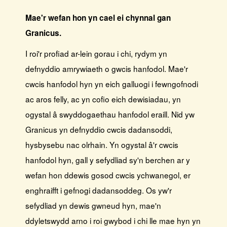
Mae'r wefan hon yn cael ei chynnal gan
Granicus.
I roi'r profiad ar-lein gorau i chi, rydym yn
defnyddio amrywiaeth o gwcis hanfodol. Mae'r
cwcis hanfodol hyn yn eich galluogi i fewngofnodi
ac aros felly, ac yn cofio eich dewisiadau, yn
ogystal â swyddogaethau hanfodol eraill. Nid yw
Granicus yn defnyddio cwcis dadansoddi,
hysbysebu nac olrhain. Yn ogystal â'r cwcis
hanfodol hyn, gall y sefydliad sy'n berchen ar y
wefan hon ddewis gosod cwcis ychwanegol, er
enghraifft i gefnogi dadansoddeg. Os yw'r
sefydliad yn dewis gwneud hyn, mae'n
ddyletswydd arno i roi gwybod i chi lle mae hyn yn