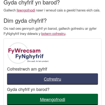
Gyda chyfrif yn barod?
Gallwch
fewngofnodi
nawr i wneud cais a gweld hanes eich cais.
Dim gyda chyfrif?
Os nad oes gennych gyfrif yn barod, gallwch gofrestru ar gyfer
FyNghyfrif trwy ddewis y
botwm cofrestru
.
Cofrestrwch am gyfrif
Cofrestru
Gyda chyfrif yn barod?
Mewngofnodi