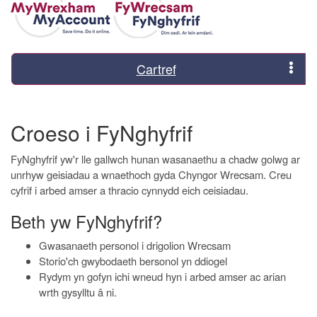
Cartref
Croeso i FyNghyfrif
FyNghyfrif yw'r lle gallwch hunan wasanaethu a chadw golwg ar
unrhyw geisiadau a wnaethoch gyda Chyngor Wrecsam. Creu
cyfrif i arbed amser a thracio cynnydd eich ceisiadau.
Beth yw FyNghyfrif?
Gwasanaeth personol i drigolion Wrecsam
Storio'ch gwybodaeth bersonol yn ddiogel
Rydym yn gofyn ichi wneud hyn i arbed amser ac arian
wrth gysylltu â ni.