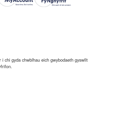
er i chi gyda chwblhau eich gwybodaeth gyswllt
frifon.