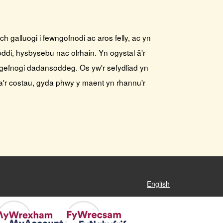
ch galluogi i fewngofnodi ac aros felly, ac yn
ddi, hysbysebu nac olrhain. Yn ogystal â'r
i gefnogi dadansoddeg. Os yw'r sefydliad yn
 a'r costau, gyda phwy y maent yn rhannu'r
English