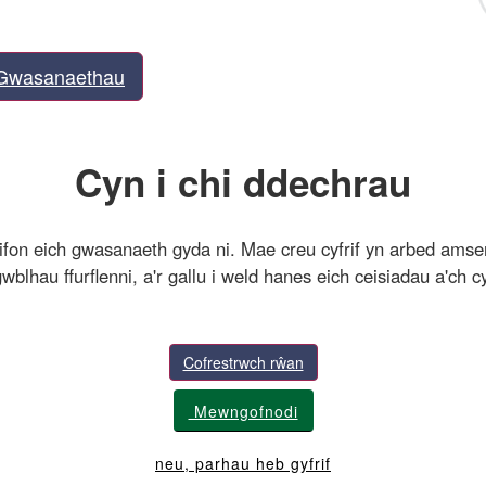
Gwasanaethau
Cyn i chi ddechrau
frifon eich gwasanaeth gyda ni. Mae creu cyfrif yn arbed ams
wblhau ffurflenni, a'r gallu i weld hanes eich ceisiadau a'ch cy
Cofrestrwch rŵan
Mewngofnodi
neu, parhau heb gyfrif